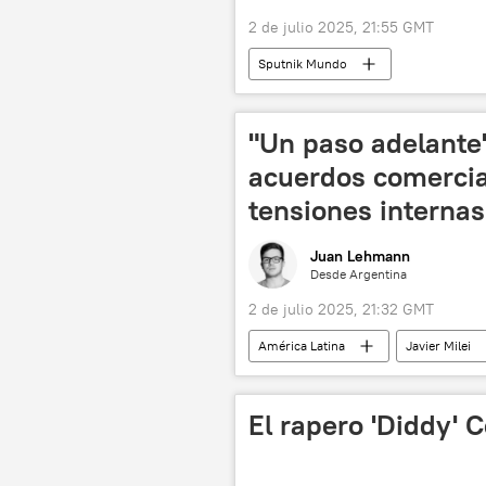
2 de julio 2025, 21:55 GMT
Sputnik Mundo
"Un paso adelante
acuerdos comercia
tensiones internas
Juan Lehmann
Desde Argentina
2 de julio 2025, 21:32 GMT
América Latina
Javier Milei
Brasil
Luiz Inacio Lula da Silv
El rapero 'Diddy' 