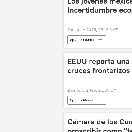
Los jóvenes mexica
incertidumbre ec
2 de julio 2025, 23:19 GMT
Sputnik Mundo
EEUU reporta una 
cruces fronterizos
2 de julio 2025, 23:03 GMT
Sputnik Mundo
Cámara de los Co
proscribir como "t