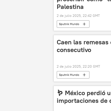
Palestina
2 de julio 2025, 22:42 GMT
Sputnik Mundo
Caen las remesas 
consecutivo
2 de julio 2025, 22:20 GMT
Sputnik Mundo
🪱 México perdió u
importaciones de 