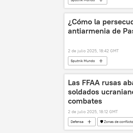
¿Cómo la persecuci
antiarmenia de Pa
2 de julio 2025, 18:42 GMT
Sputnik Mundo
Las FFAA rusas ab
soldados ucranian
combates
2 de julio 2025, 18:12 GMT
Defensa
🛡️ Zonas de conflict
📰 Operación rusa de desmilitarización