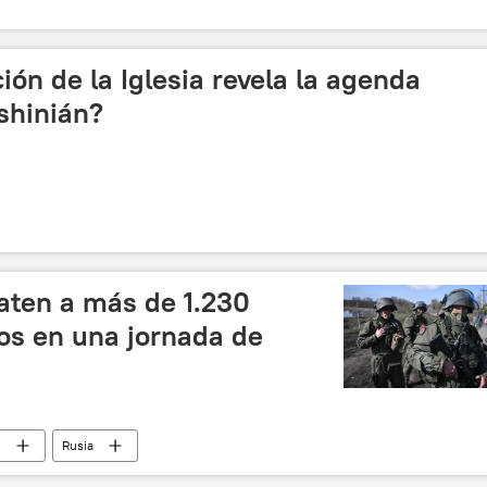
ón de la Iglesia revela la agenda
shinián?
aten a más de 1.230
os en una jornada de
o
Rusia
 y desnazificación de Ucrania
Ucrania
🌍 Europa