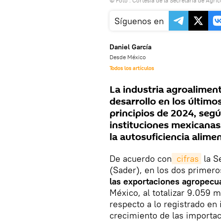
© Foto : Cortesía de la Secretaría de Agric
Síguenos en
Daniel García
Desde México
Todos los artículos
La industria agroalimen
desarrollo en los últim
principios de 2024, según
instituciones mexicanas
la autosuficiencia alimen
De acuerdo con
 cifras
la S
(Sader), en los dos primer
las exportaciones agropecua
México, al totalizar 9.059 
respecto a lo registrado en
crecimiento de las importac