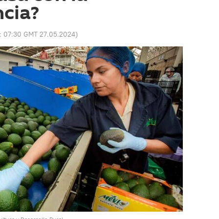
ncia?
o:
07:30 GMT 27.05.2024
)