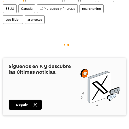
EEUU
Canadá
📈 Mercados y finanzas
nearshoring
Joe Biden
aranceles
Síguenos en
X
y descubre
las últimas noticias.
Seguir