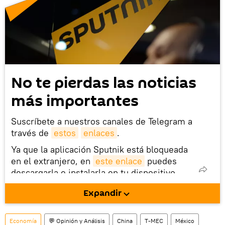
No te pierdas las noticias
más importantes
Suscríbete a nuestros canales de Telegram a
través de
estos
enlaces
.
Ya que la aplicación Sputnik está bloqueada
en el extranjero, en
este enlace
puedes
descargarla e instalarla en tu dispositivo
móvil (¡solo para Android!).
Expandir
También tenemos una cuenta
en la red 
social rusa VK
.
Economía
💬 Opinión y Análisis
China
T-MEC
México