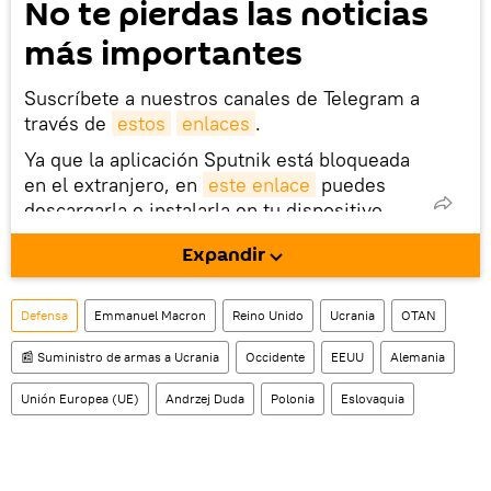
No te pierdas las noticias
más importantes
Suscríbete a nuestros canales de Telegram a
través de
estos
enlaces
.
Ya que la aplicación Sputnik está bloqueada
en el extranjero, en
este enlace
puedes
descargarla e instalarla en tu dispositivo
móvil (¡solo para Android!).
Expandir
También tenemos una cuenta
en la red 
social rusa VK
.
Defensa
Emmanuel Macron
Reino Unido
Ucrania
OTAN
📰 Suministro de armas a Ucrania
Occidente
EEUU
Alemania
Unión Europea (UE)
Andrzej Duda
Polonia
Eslovaquia