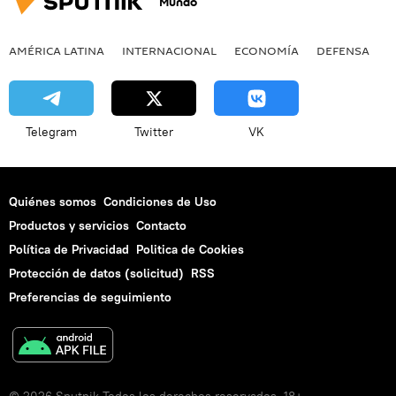
Mundo
AMÉRICA LATINA
INTERNACIONAL
ECONOMÍA
DEFENSA
M
Telegram
Twitter
VK
Quiénes somos
Condiciones de Uso
Productos y servicios
Contacto
Política de Privacidad
Politica de Cookies
Protección de datos (solicitud)
RSS
Preferencias de seguimiento