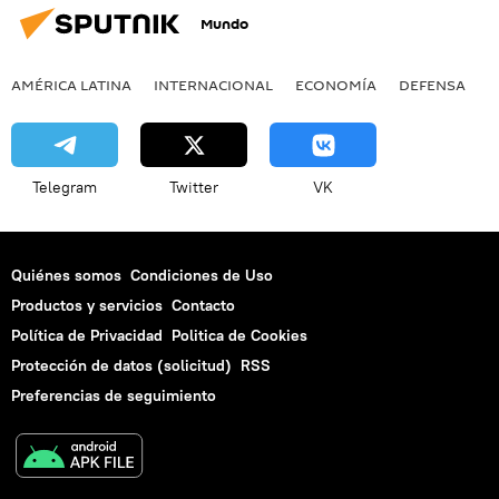
Mundo
AMÉRICA LATINA
INTERNACIONAL
ECONOMÍA
DEFENSA
M
Telegram
Twitter
VK
Quiénes somos
Condiciones de Uso
Productos y servicios
Contacto
Política de Privacidad
Politica de Cookies
Protección de datos (solicitud)
RSS
Preferencias de seguimiento