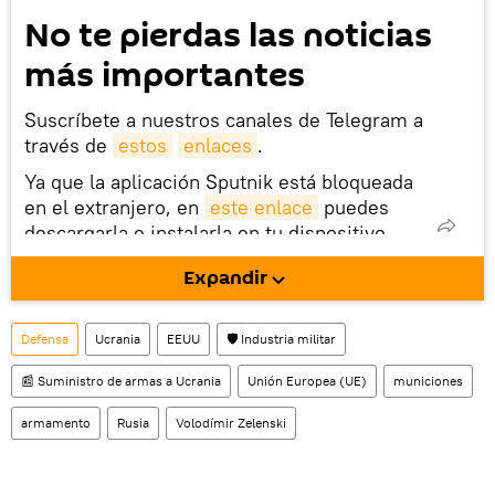
No te pierdas las noticias
más importantes
Suscríbete a nuestros canales de Telegram a
través de
estos
enlaces
.
Ya que la aplicación Sputnik está bloqueada
en el extranjero, en
este enlace
puedes
descargarla e instalarla en tu dispositivo
móvil (¡solo para Android!).
Expandir
También tenemos una cuenta
en la red 
social rusa VK
.
Defensa
Ucrania
EEUU
🛡️ Industria militar
📰 Suministro de armas a Ucrania
Unión Europea (UE)
municiones
armamento
Rusia
Volodímir Zelenski