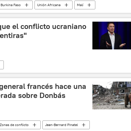
Burkina Faso
Unión Africana
Malí
frica Occidental (Cedeao)
🌍 África
ue el conflicto ucraniano
entiras"
 y desnazificación de Ucrania
Ucrania
 general francés hace una
erada sobre Donbás
️ Zonas de conflicto
Jean-Bernard Pinatel