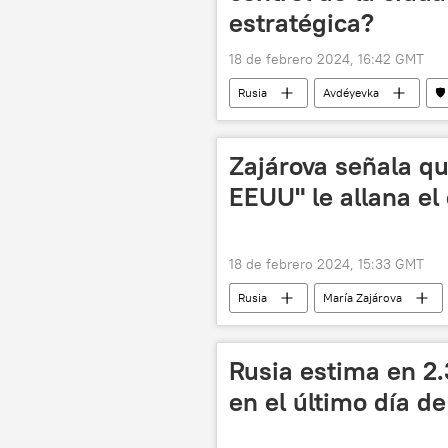
estratégica?
18 de febrero 2024, 16:42 GMT
Rusia
Avdéyevka
🛡
📰 Operación rusa de desmilitarización
💬 Opinión y Análisis
Zajárova señala que
EEUU" le allana e
18 de febrero 2024, 15:33 GMT
Rusia
María Zajárova
Rusia estima en 2.
en el último día d