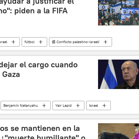
ayudar a justificar el
o": piden a la FIFA
srael
fútbol
📰 Conflicto palestino-israelí
nión Europea (UE)
dejar el cargo cuando
n Gaza
Benjamín Netanyahu
Yair Lapid
Israel
Likud
📰 Conflicto palestino-israelí
ros se mantienen en la
 ¿"muerte humillante" o