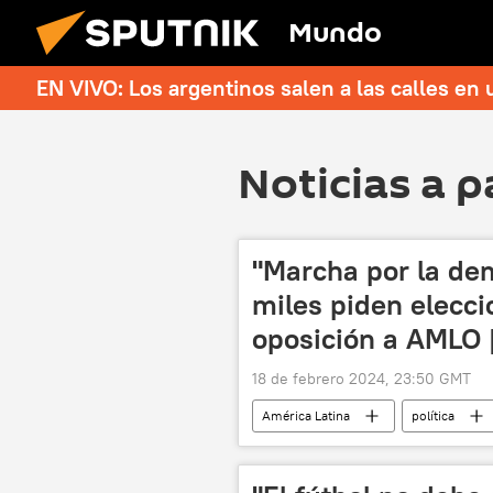
Mundo
EN VIVO: Los argentinos salen a las calles en 
Noticias a p
"Marcha por la de
miles piden elecc
oposición a AMLO 
18 de febrero 2024, 23:50 GMT
América Latina
política
México
Instituto Nacional El
Elecciones presidenciales en México (