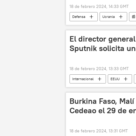
18 de febrero 2024, 14:33 GMT
Defensa
Ucrania
📰
Rusia
🛡️ Zonas de conflicto
El director genera
Sputnik solicita u
18 de febrero 2024, 13:33 GMT
Internacional
EEUU
Entrevista de Vladímir Putin a Tucker 
Burkina Faso, Malí 
Cedeao el 29 de e
18 de febrero 2024, 13:31 GMT