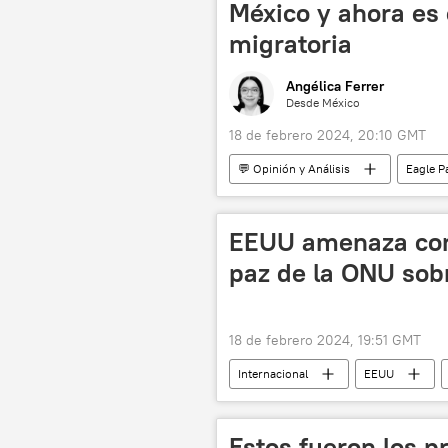
México y ahora es c
migratoria
Angélica Ferrer
Desde México
18 de febrero 2024, 20:10 GMT
💬 Opinión y Análisis
Eagle P
Greg Abbott
seguridad
política
religión
Joe
EEUU amenaza con 
América Latina
paz de la ONU sob
18 de febrero 2024, 19:51 GMT
Internacional
EEUU
Palestina
Estos fueron los p