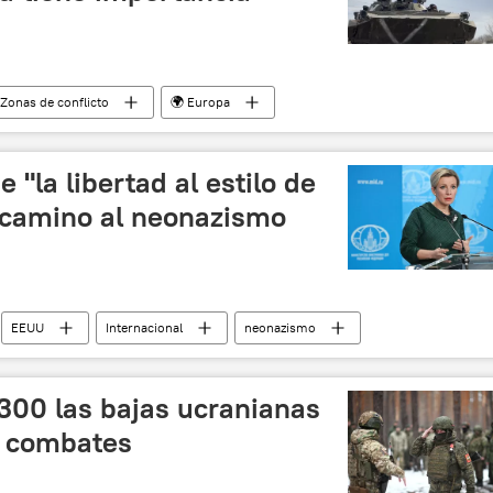
️ Zonas de conflicto
🌍 Europa
 y desnazificación de Ucrania
Ucrania
Sputnik Explica
 "la libertad al estilo de
l camino al neonazismo
EEUU
Internacional
neonazismo
300 las bajas ucranianas
e combates