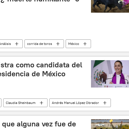
Análisis
corrida de toros
México
aquia
Benito Juárez
sociedad
ger Federer
🎭 Arte y cultura
stra como candidata del
n (México)
Yasmín Esquivel
residencia de México
Claudia Sheinbaum
Andrés Manuel López Obrador
o que alguna vez fue de