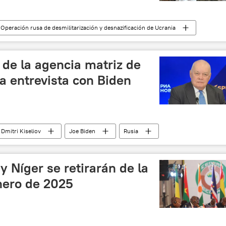
 Operación rusa de desmilitarización y desnazificación de Ucrania
🌍 Europa
l de la agencia matriz de
na entrevista con Biden
Dmitri Kiseliov
Joe Biden
Rusia
Carlson (2024)
Rossiya Segodnya
y Níger se retirarán de la
nero de 2025