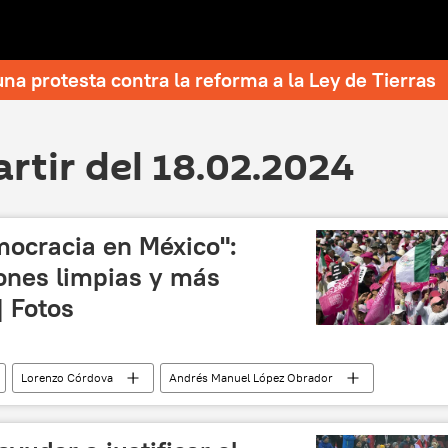
una protesta contra la reforma a la Ley de Tierras
artir del 18.02.2024
mocracia en México":
iones limpias y más
| Fotos
Lorenzo Córdova
Andrés Manuel López Obrador
ectoral (INE) de México
2024)
Xóchitl Gálvez
Morena