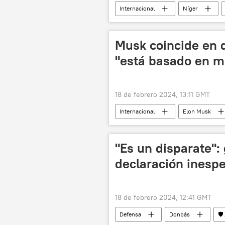
Internacional
Níger
Comunidad Económica de Estados de Á
Musk coincide en q
"está basado en m
18 de febrero 2024, 13:11 GMT
Internacional
Elon Musk
📰 Operación rusa de desmilitarización
"Es un disparate":
declaración inesp
18 de febrero 2024, 12:41 GMT
Defensa
Donbás
🛡