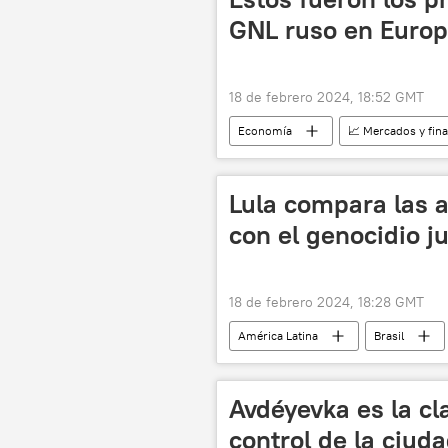
GNL ruso en Euro
18 de febrero 2024, 18:52 GMT
Economía
📈 Mercados y fin
gas natural licuado (GNL)
Bé
Lula compara las a
con el genocidio ju
18 de febrero 2024, 18:28 GMT
América Latina
Brasil
🛡️ Zonas de conflicto
🌍 Orie
Avdéyevka es la cl
control de la ciud