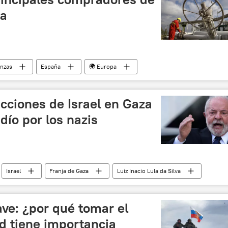
pa
anzas
España
🌍 Europa
lgica
Países Bajos
Grecia
Portugal
cciones de Israel en Gaza
dío por los nazis
Israel
Franja de Gaza
Luiz Inacio Lula da Silva
nte Medio
📰 Conflicto palestino-israelí
ave: ¿por qué tomar el
ad tiene importancia