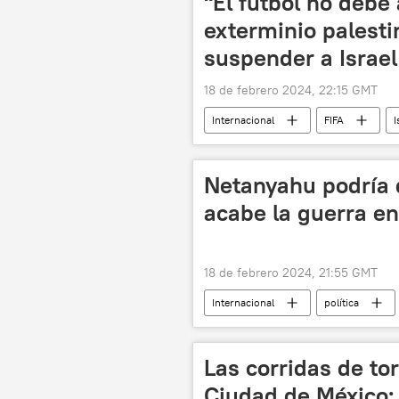
"El fútbol no debe 
exterminio palestin
suspender a Israel
18 de febrero 2024, 22:15 GMT
Internacional
FIFA
I
Palestina
política
U
Netanyahu podría 
acabe la guerra e
18 de febrero 2024, 21:55 GMT
Internacional
política
Franja de Gaza
Hamás
Las corridas de to
Ciudad de México: