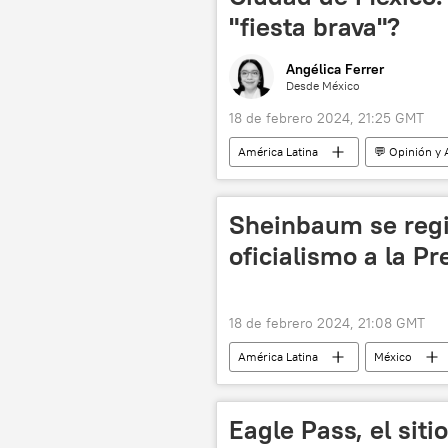
"fiesta brava"?
Angélica Ferrer
Desde México
18 de febrero 2024, 21:25 GMT
América Latina
💬 Opinión y 
maltrato de animales
taurom
Ciudad de México (CDMX)
Ro
Sheinbaum se regi
Suprema Corte de Justicia de la Nació
oficialismo a la P
18 de febrero 2024, 21:08 GMT
América Latina
México
Morena
Eagle Pass, el siti