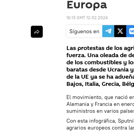
Europa
16:13 GMT 12.02.2024
Síguenos en
Las protestas de los ag
fuerza. Una oleada de de
de los combustibles y lo
baratas desde Ucrania 
de la UE ya se ha adueñ
Bajos, Italia, Grecia, Bél
El movimiento, que nació en
Alemania y Francia en enero
suministros en varios paíse
Con esta infográfica, Sputni
agrarios europeos contra las