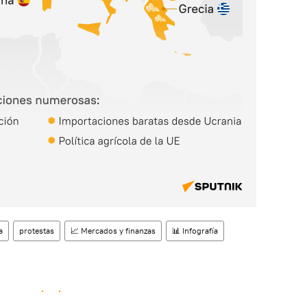
a
protestas
📈 Mercados y finanzas
📊 Infografía