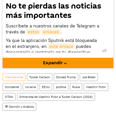
No te pierdas las noticias
más importantes
Suscríbete a nuestros canales de Telegram a
través de
estos
enlaces
.
Ya que la aplicación Sputnik está bloqueada
en el extranjero, en
este enlace
puedes
descargarla e instalarla en tu dispositivo
móvil (¡solo para Android!).
Expandir
También tenemos una cuenta
en la red 
social rusa VK
.
Internacional
Tucker Carlson
Donald Trump
Joe Biden
Occidente
Ucrania
EEUU
política
Rusia
Vladímir Putin
OTAN
Entrevista de Vladímir Putin a Tucker Carlson (2024)
💬 Opinión y Análisis