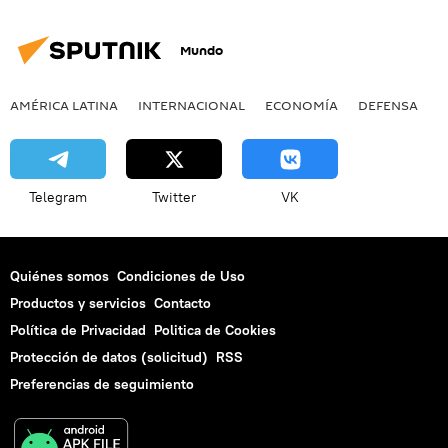
Mundo
AMÉRICA LATINA
INTERNACIONAL
ECONOMÍA
DEFENSA
M
Telegram
Twitter
VK
Quiénes somos
Condiciones de Uso
Productos y servicios
Contacto
Política de Privacidad
Politica de Cookies
Protección de datos (solicitud)
RSS
Preferencias de seguimiento