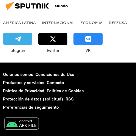
Mundo
AMÉRICA LATINA
INTERNACIONAL
ECONOMÍA
DEFENSA
M
Telegram
Twitter
VK
Quiénes somos
Condiciones de Uso
Productos y servicios
Contacto
Política de Privacidad
Politica de Cookies
Protección de datos (solicitud)
RSS
Preferencias de seguimiento