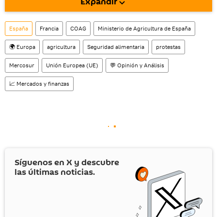
Expandir
También tenemos una cuenta
en la red 
social rusa VK
.
España
Francia
COAG
Ministerio de Agricultura de España
🌍 Europa
agricultura
Seguridad alimentaria
protestas
Mercosur
Unión Europea (UE)
💬 Opinión y Análisis
📈 Mercados y finanzas
Síguenos en
X
y descubre
las últimas noticias.