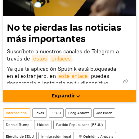
No te pierdas las noticias
más importantes
Suscríbete a nuestros canales de Telegram a
través de
estos
enlaces
.
Ya que la aplicación Sputnik está bloqueada
en el extranjero, en
este enlace
puedes
descargarla e instalarla en tu dispositivo
móvil (¡solo para Android!).
Expandir
También tenemos una cuenta
en la red 
social rusa VK
.
Internacional
Texas
EEUU
Greg Abbott
Joe Biden
Donald Trump
México
Partido Republicano (EEUU)
Ejército de EEUU
inmigración ilegal
💬 Opinión y Análisis