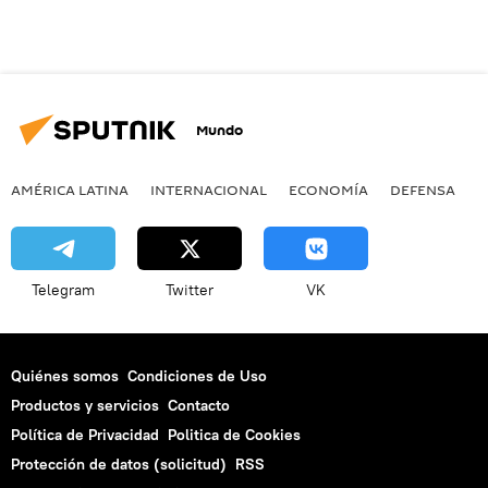
Mundo
AMÉRICA LATINA
INTERNACIONAL
ECONOMÍA
DEFENSA
M
Telegram
Twitter
VK
Quiénes somos
Condiciones de Uso
Productos y servicios
Contacto
Política de Privacidad
Politica de Cookies
Protección de datos (solicitud)
RSS