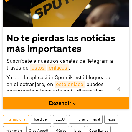
No te pierdas las noticias
más importantes
Suscríbete a nuestros canales de Telegram a
través de
estos
enlaces
.
Ya que la aplicación Sputnik está bloqueada
en el extranjero, en
este enlace
puedes
descargarla e instalarla en tu dispositivo
móvil (¡solo para Android!).
Expandir
También tenemos una cuenta
en la red 
social rusa VK
.
Internacional
Joe Biden
EEUU
inmigración ilegal
Texas
migración
Greg Abbott
México
Israel
Casa Blanca