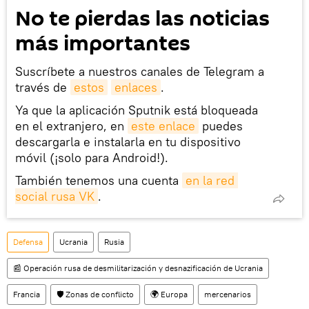
No te pierdas las noticias
más importantes
Suscríbete a nuestros canales de Telegram a
través de
estos
enlaces
.
Ya que la aplicación Sputnik está bloqueada
en el extranjero, en
este enlace
puedes
descargarla e instalarla en tu dispositivo
móvil (¡solo para Android!).
También tenemos una cuenta
en la red 
social rusa VK
.
Defensa
Ucrania
Rusia
📰 Operación rusa de desmilitarización y desnazificación de Ucrania
Francia
🛡️ Zonas de conflicto
🌍 Europa
mercenarios