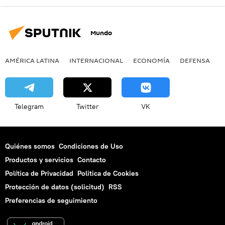
Mundo
AMÉRICA LATINA
INTERNACIONAL
ECONOMÍA
DEFENSA
M
Telegram
Twitter
VK
Quiénes somos
Condiciones de Uso
Productos y servicios
Contacto
Política de Privacidad
Politica de Cookies
Protección de datos (solicitud)
RSS
Preferencias de seguimiento