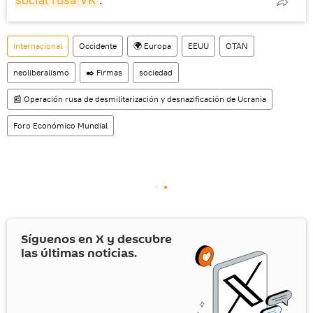
Internacional
Occidente
🌍 Europa
EEUU
OTAN
neoliberalismo
✒️ Firmas
sociedad
📰 Operación rusa de desmilitarización y desnazificación de Ucrania
Foro Económico Mundial
Síguenos en
X
y descubre
las últimas noticias.