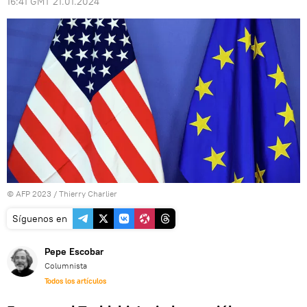
16:41 GMT 21.01.2024
© AFP 2023 / Thierry Charlier
Síguenos en
Pepe Escobar
Columnista
Todos los artículos