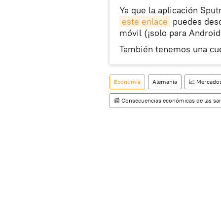
Ya que la aplicación Sput
este enlace
puedes desca
móvil (¡solo para Android
También tenemos una cu
Economía
Alemania
📈 Mercados
📰 Consecuencias económicas de las san