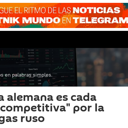
s en palabras simples.
a alemana es cada
competitiva" por la
 gas ruso