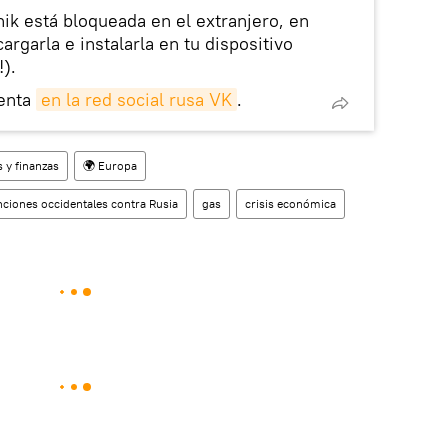
nik está bloqueada en el extranjero, en
rgarla e instalarla en tu dispositivo
!).
enta
en la red social rusa VK
.
 y finanzas
🌍 Europa
ciones occidentales contra Rusia
gas
crisis económica