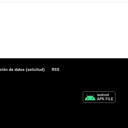
ción de datos (solicitud)
RSS