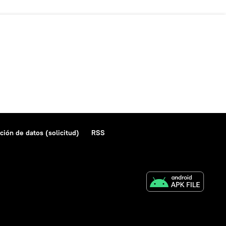
ción de datos (solicitud)
RSS