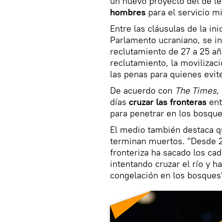
un nuevo proyecto del de l
hombres
para el servicio mil
Entre las cláusulas de la ini
Parlamento ucraniano, se in
reclutamiento de 27 a 25 añ
reclutamiento, la movilizac
las penas para quienes evite
De acuerdo con
The Times
,
días
cruzar las fronteras
ent
para penetrar en los bosques
El medio también destaca q
terminan muertos. "Desde 2
fronteriza ha sacado los c
intentando cruzar el río y 
congelación en los bosques"