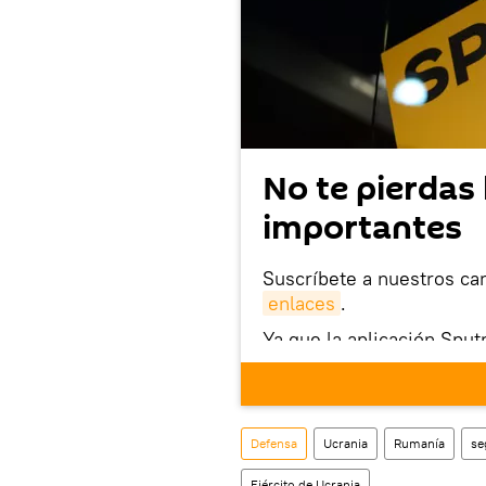
No te pierdas 
importantes
Suscríbete a nuestros ca
enlaces
.
Ya que la aplicación Sput
este enlace
puedes desca
móvil (¡solo para Android
También tenemos una cu
Defensa
Ucrania
Rumanía
se
Ejército de Ucrania