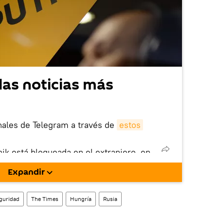
las noticias más
nales de Telegram a través de
estos
nik está bloqueada en el extranjero, en
rgarla e instalarla en tu dispositivo
Expandir
!).
enta
en la red social rusa VK
.
guridad
The Times
Hungría
Rusia