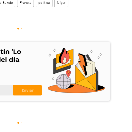
b Bukele
Francia
política
Níger
tín 'Lo
el día