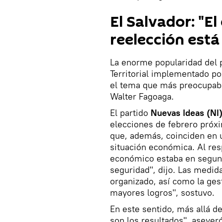
El Salvador: "E
reelección está
La enorme popularidad del p
Territorial implementado po
el tema que más preocupaba a
Walter Fagoaga.
El partido
Nuevas Ideas (NI
elecciones de febrero próxi
que, además, coinciden en u
situación económica. Al res
económico estaba en segund
seguridad", dijo. Las medid
organizado, así como la ge
mayores logros", sostuvo.
En este sentido, más allá de
son los resultados", aseveró