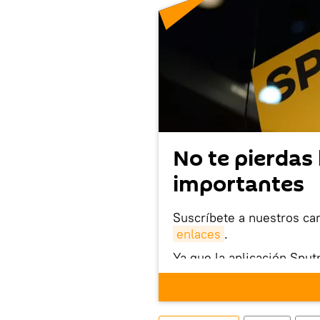
No te pierdas 
importantes
Suscríbete a nuestros ca
enlaces
.
Ya que la aplicación Sput
este enlace
puedes desca
móvil (¡solo para Android
También tenemos una cu