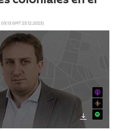
:
09:13 GMT 23.12.2023
)
iTunes
Google
Spotify