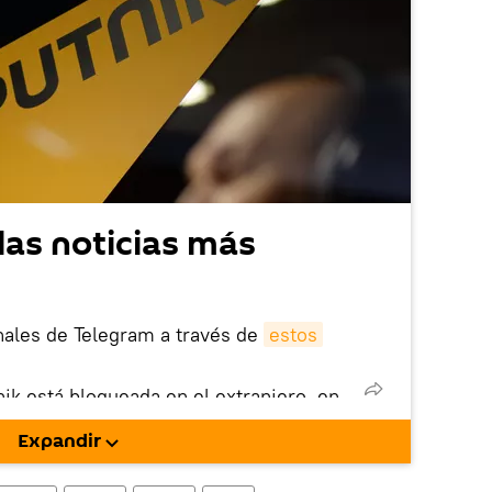
las noticias más
nales de Telegram a través de
estos
nik está bloqueada en el extranjero, en
rgarla e instalarla en tu dispositivo
Expandir
!).
enta
en la red social rusa VK
.