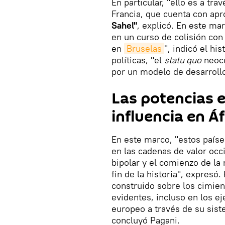
En particular, "ello es a tr
Francia, que cuenta con a
Sahel"
, explicó. En este ma
en un curso de colisión con
en
Bruselas
", indicó el his
políticas, "el
statu quo
neoco
por un modelo de desarrollo
Las potencias
influencia en Áf
En este marco, "estos paíse
en las cadenas de valor occ
bipolar y el comienzo de la 
fin de la historia", expresó. 
construido sobre los cimien
evidentes, incluso en los e
europeo a través de su sist
concluyó Pagani.