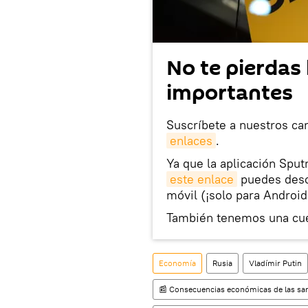
No te pierdas 
importantes
Suscríbete a nuestros ca
enlaces
.
Ya que la aplicación Sput
este enlace
puedes desca
móvil (¡solo para Android
También tenemos una cu
Economía
Rusia
Vladímir Putin
📰 Consecuencias económicas de las san