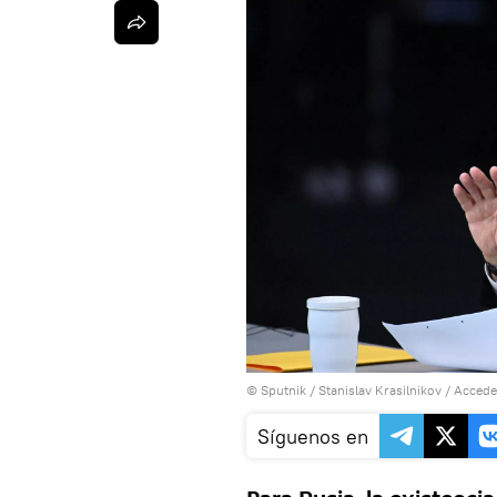
© Sputnik / Stanislav Krasilnikov
/
Accede
Síguenos en