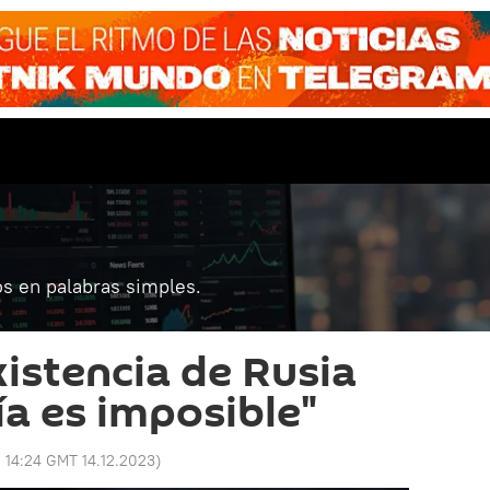
s en palabras simples.
xistencia de Rusia
ía es imposible"
:
14:24 GMT 14.12.2023
)