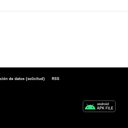
ción de datos (solicitud)
RSS