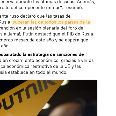
reserva durante las últimas décadas. Además,
rrollo del componente militar", resumió.
ente ruso declaró que las tasas de
Rusia
superan las de todos los países de la 
vención en la sesión plenaria del foro de
sia llama!, Putin destacó que el PIB de Rusia
rimeros meses de este año y se espera que
 año.
sbaratado la estrategia de sanciones de
 en crecimiento económico, gracias a varios
tica económica restrictiva de la UE y las
usia establece en todo el mundo.