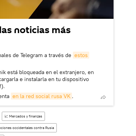
las noticias más
nales de Telegram a través de
estos
nik está bloqueada en el extranjero, en
rgarla e instalarla en tu dispositivo
!).
enta
en la red social rusa VK
.
📈 Mercados y finanzas
ciones occidentales contra Rusia