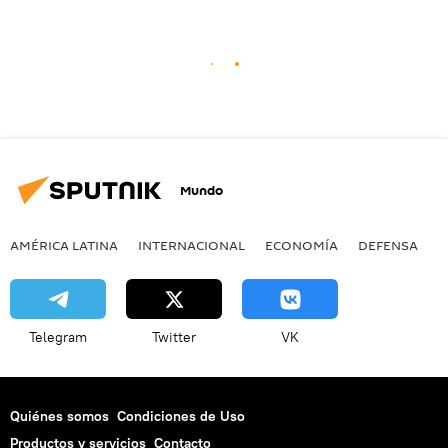
Mundo
AMÉRICA LATINA
INTERNACIONAL
ECONOMÍA
DEFENSA
M
Telegram
Twitter
VK
Quiénes somos
Condiciones de Uso
Productos y servicios
Contacto