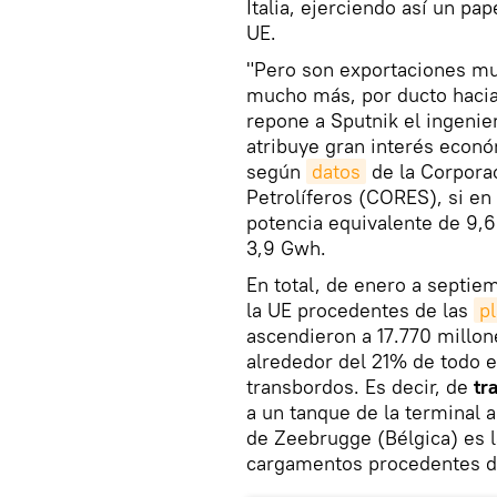
Italia, ejerciendo así un pa
UE.
"Pero son exportaciones m
mucho más, por ducto hacia 
repone a Sputnik el ingenie
atribuye gran interés econó
según
datos
de la Corpora
Petrolíferos (CORES), si e
potencia equivalente de 9,6
3,9 Gwh.
En total, de enero a septie
la UE procedentes de las
p
ascendieron a 17.770 millo
alrededor del 21% de todo e
transbordos. Es decir, de
tr
a un tanque de la terminal 
de Zeebrugge (Bélgica) es la
cargamentos procedentes de