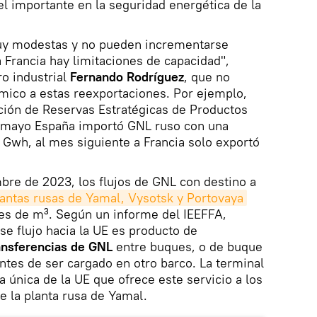
pel importante en la seguridad energética de la
uy modestas y no pueden incrementarse
Francia hay limitaciones de capacidad",
ro industrial
Fernando Rodríguez
, que no
mico a estas reexportaciones. Por ejemplo,
ción de Reservas Estratégicas de Productos
n mayo España importó GNL ruso con una
 Gwh, al mes siguiente a Francia solo exportó
mbre de 2023, los flujos de GNL con destino a
lantas rusas de Yamal, Vysotsk y Portovaya
nes de m³. Según un informe del IEEFFA,
se flujo hacia la UE es producto de
ansferencias de GNL
entre buques, o de buque
antes de ser cargado en otro barco. La terminal
 única de la UE que ofrece este servicio a los
 la planta rusa de Yamal.