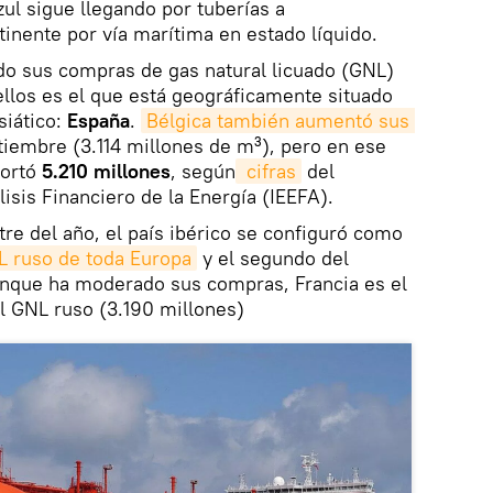
zul sigue llegando por tuberías a
tinente por vía marítima en estado líquido.
do sus compras de gas natural licuado (GNL)
llos es el que está geográficamente situado
siático:
España
.
Bélgica también aumentó sus 
iembre (3.114 millones de m³), pero en ese
portó
5.210 millones
, según
 cifras
del
isis Financiero de la Energía (IEEFA).
re del año, el país ibérico se configuró como
 ruso de toda Europa
y el segundo del
nque ha moderado sus compras, Francia es el
l GNL ruso (3.190 millones)