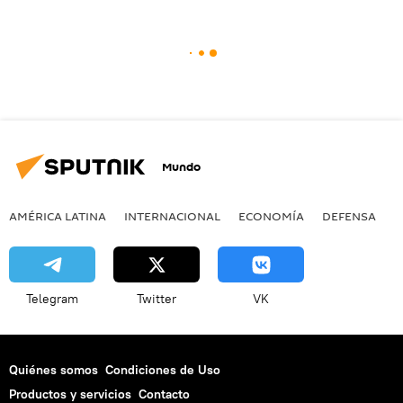
Mundo
AMÉRICA LATINA
INTERNACIONAL
ECONOMÍA
DEFENSA
M
Telegram
Twitter
VK
Quiénes somos
Condiciones de Uso
Productos y servicios
Contacto