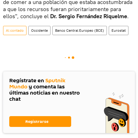
de comer a una población que estaba acostumbrada
a que los recursos fueran prioritariamente para
ellos", concluye el
Dr. Sergio Fernández Riquelme
.
Al contado
Occidente
Banco Central Europeo (BCE)
Eurostat
Regístrate en
Sputnik
Mundo
y comenta las
últimas noticias en nuestro
chat
Registrarse