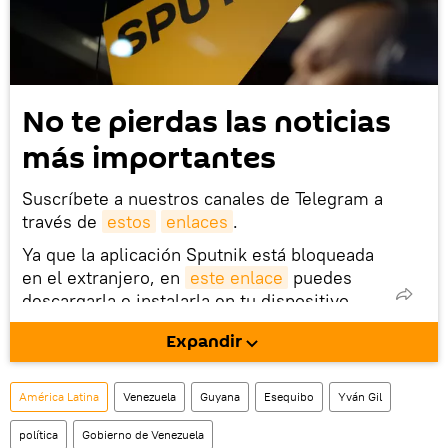
No te pierdas las noticias
más importantes
Suscríbete a nuestros canales de Telegram a
través de
estos
enlaces
.
Ya que la aplicación Sputnik está bloqueada
en el extranjero, en
este enlace
puedes
descargarla e instalarla en tu dispositivo
móvil (¡solo para Android!).
Expandir
También tenemos una cuenta
en la red 
social rusa VK
.
América Latina
Venezuela
Guyana
Esequibo
Yván Gil
política
Gobierno de Venezuela