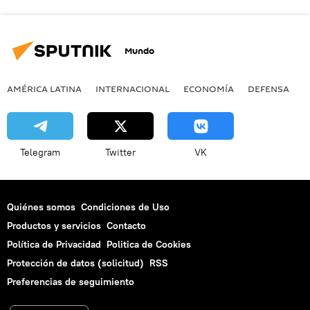
Mundo
AMÉRICA LATINA
INTERNACIONAL
ECONOMÍA
DEFENSA
M
Telegram
Twitter
VK
Quiénes somos
Condiciones de Uso
Productos y servicios
Contacto
Política de Privacidad
Politica de Cookies
Protección de datos (solicitud)
RSS
Preferencias de seguimiento