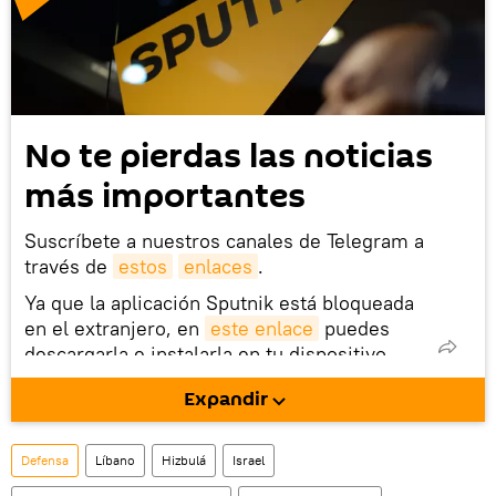
No te pierdas las noticias
más importantes
Suscríbete a nuestros canales de Telegram a
través de
estos
enlaces
.
Ya que la aplicación Sputnik está bloqueada
en el extranjero, en
este enlace
puedes
descargarla e instalarla en tu dispositivo
móvil (¡solo para Android!).
Expandir
También tenemos una cuenta
en la red 
social rusa VK
.
Defensa
Líbano
Hizbulá
Israel