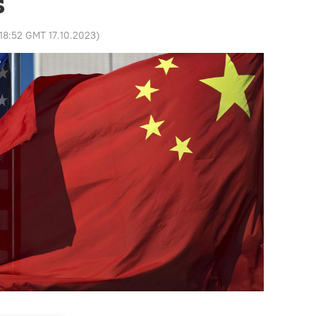
s
18:52 GMT 17.10.2023
)