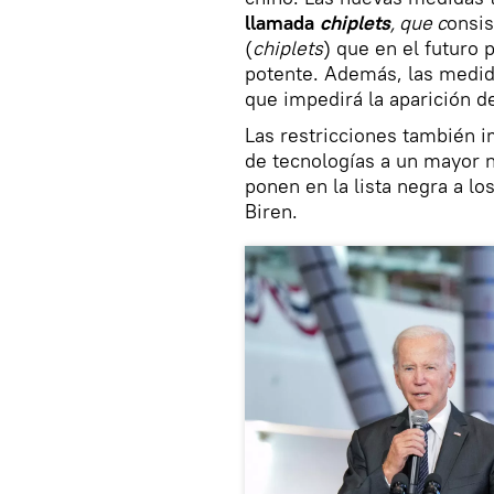
llamada
chiplets
, que c
onsis
(
chiplets
) que en el futuro
potente. Además, las medida
que impedirá la aparición d
Las restricciones también i
de tecnologías a un mayor n
ponen en la lista negra a l
Biren.