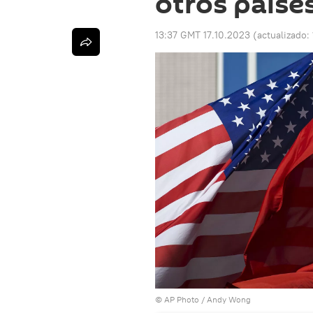
otros paíse
13:37 GMT 17.10.2023
(actualizado:
© AP Photo / Andy Wong