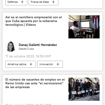
Defensa
Franja de Gaza
📰 Conflicto palestino-israelí
🛡️ Zonas de conflicto
Así es el semillero empresarial con el
que Cuba apuesta por la soberanía
tecnológica | Videos
Danay Galletti Hernández
Desde Cuba
17 de octubre 2023, 19:59 GMT
América Latina
innovación
emprendedores
empresas emergentes
empresas estatales
empresa
El número de vacantes de empleo en el
Reino Unido cae ante "el nerviosismo"
🏛️ Compañías
Cuba
La Habana
de las empresas
📝 Reportajes