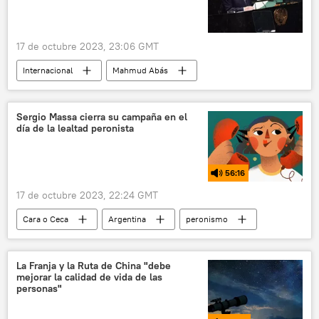
Ola de violencia en Palestina e Israel
Hamás
17 de octubre 2023, 23:06 GMT
Internacional
Mahmud Abás
Palestina
Israel
Franja de Gaza
política
seguridad
ONU
Sergio Massa cierra su campaña en el
día de la lealtad peronista
🛡️ Zonas de conflicto
📰 Conflicto palestino-israelí
56:16
17 de octubre 2023, 22:24 GMT
Cara o Ceca
Argentina
peronismo
Elecciones generales en Argentina (2023)
Polonia
Rusia
Ucrania
La Franja y la Ruta de China "debe
mejorar la calidad de vida de las
personas"