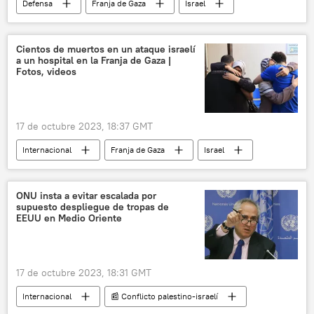
Defensa
Franja de Gaza
Israel
Hamás
Fuerzas de Defensa de Israel (FDI)
🌍 Oriente Medio
🛡️ Zonas de conflicto
Cientos de muertos en un ataque israelí
a un hospital en la Franja de Gaza |
📰 Conflicto palestino-israelí
Fotos, videos
17 de octubre 2023, 18:37 GMT
Internacional
Franja de Gaza
Israel
🌍 Oriente Medio
📰 Conflicto palestino-israelí
ONU insta a evitar escalada por
supuesto despliegue de tropas de
🛡️ Zonas de conflicto
EEUU en Medio Oriente
17 de octubre 2023, 18:31 GMT
Internacional
📰 Conflicto palestino-israelí