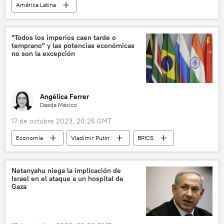
América Latina
Andrés Manuel López Obrador
México
Tren Maya
tren
Tren El Insurgente
"Todos los imperios caen tarde o
temprano" y las potencias económicas
trenes de pasajeros
no son la excepción
Aeropuerto Internacional Felipe Ángeles (AIFA)
Corredor Interoceánico
Angélica Ferrer
Desde México
17 de octubre 2023, 20:26 GMT
Economía
Vladímir Putin
BRICS
📈 Mercados y finanzas
Rusia
G7
EEUU
💬 Opinión y Análisis
Netanyahu niega la implicación de
Israel en el ataque a un hospital de
hegemonía
China
Washington
Gaza