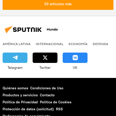
relaciones internacionales
Rusia
20 artículos más
Mundo
AMÉRICA LATINA
INTERNACIONAL
ECONOMÍA
DEFENSA
M
Telegram
Twitter
VK
Quiénes somos
Condiciones de Uso
Productos y servicios
Contacto
Política de Privacidad
Politica de Cookies
Protección de datos (solicitud)
RSS
Preferencias de seguimiento