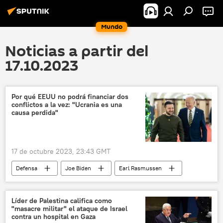
Mundo
Noticias a partir del
17.10.2023
Por qué EEUU no podrá financiar dos
conflictos a la vez: "Ucrania es una
causa perdida"
17 de octubre 2023, 23:43 GMT
Defensa
Joe Biden
Earl Rasmussen
Ucrania
Israel
Fuerzas de Defensa de Israel (FDI)
Líder de Palestina califica como
"masacre militar" el ataque de Israel
📰 Operación rusa de desmilitarización y desnazificación de Ucrania
contra un hospital en Gaza