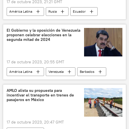
17 de octubre 2023, 21:21 GMT
Venezuela
América Latina
Rusia
Ecuador
Sanciones de EEUU contra Venezuela
Daniel Noboa
Gobierno de Ecuador
Partido Socialista Unido de Venezuela (PSUV)
relaciones internacionales
El Gobierno y la oposición de Venezuela
proponen celebrar elecciones en la
relaciones comerciales
💬 Opinión y Análisis
segunda mitad de 2024
📈 Mercados y finanzas
17 de octubre 2023, 20:55 GMT
América Latina
Venezuela
Barbados
política
elecciones
seguridad
ONU
Unión Africana
AMLO alista su propuesta para
incentivar el transporte en trenes de
Gobierno de Venezuela
pasajeros en México
17 de octubre 2023, 20:47 GMT