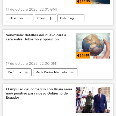
23:33
17 de octubre 2023, 22:05 GMT
Telescopio
China
Xi Jinping
Iniciativa de la Franja y la Ruta (BRI)
Venezuela: detalles del nuevo cara a
cara entre Gobierno y oposición
31:55
17 de octubre 2023, 22:00 GMT
En órbita
María Corina Machado
Nicolás Maduro
Alex Saab
Washington
EEUU
Barbados
El impulso del comercio con Rusia sería
muy positivo para nuevo Gobierno de
Gobierno de Colombia
FARC
Ecuador
Gustavo Petro
Henrique Capriles
Consejo Nacional Electoral de Venezuela (CNE)