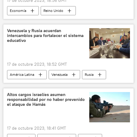
17 de octubre 2023, 18:56 GMT
Economía
Reino Unido
mercado laboral
🌍 Europa
precarización
estadísticas
Venezuela y Rusia acuerdan
intercambios para fortalecer el sistema
📈 Mercados y finanzas
educativo
17 de octubre 2023, 18:52 GMT
América Latina
Venezuela
Rusia
educación
Altos cargos israelíes asumen
responsabilidad por no haber prevenido
el ataque de Hamás
17 de octubre 2023, 18:41 GMT