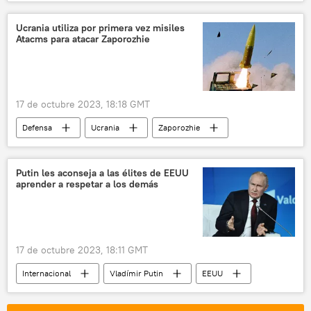
🛡️ Zonas de conflicto
EEUU
ONU
Israel
seguridad
Stéphane Dujarric
Ucrania utiliza por primera vez misiles
Atacms para atacar Zaporozhie
🌍 Oriente Medio
17 de octubre 2023, 18:18 GMT
Defensa
Ucrania
Zaporozhie
Rusia
🛡️ Zonas de conflicto
📰 Operación rusa de desmilitarización y desnazificación de Ucrania
Putin les aconseja a las élites de EEUU
aprender a respetar a los demás
🌍 Europa
municiones en racimo
📰 Suministro de armas a Ucrania
17 de octubre 2023, 18:11 GMT
Internacional
Vladímir Putin
EEUU
Joe Biden
política