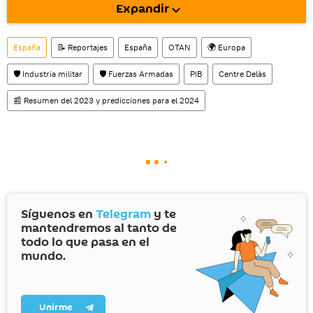
Expandir
También tenemos una cuenta
en la red 
social rusa VK
.
España
📝 Reportajes
España
OTAN
🌍 Europa
🛡️ Industria militar
🛡️ Fuerzas Armadas
PIB
Centre Delàs
📰 Resumen del 2023 y predicciones para el 2024
Síguenos en
Telegram
y te
mantendremos al tanto de
todo lo que pasa en el
mundo.
Unirme