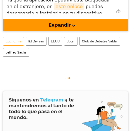
en el extranjero, en
este enlace
puedes
descargarla e instalarla en tu dispositivo
móvil (¡solo para Android!).
Expandir
También tenemos una cuenta
en la red 
social rusa VK
.
Economía
💶 Divisas
EEUU
dólar
Club de Debates Valdái
Jeffrey Sachs
Síguenos en
Telegram
y te
mantendremos al tanto de
todo lo que pasa en el
mundo.