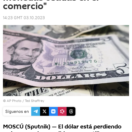
comercio"
14:23 GMT 03.10.2023
© AP Photo / Ted Shaffrey
Síguenos en
MOSCÚ (Sputnik) — El dólar está perdiendo