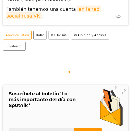
También tenemos una cuenta
en la red 
social rusa VK
.
América Latina
dólar
💶 Divisas
💬 Opinión y Análisis
El Salvador
Suscríbete al boletín 'Lo
más importante del día con
Sputnik '