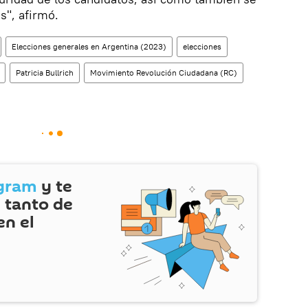
s", afirmó.
Elecciones generales en Argentina (2023)
elecciones
Patricia Bullrich
Movimiento Revolución Ciudadana (RC)
gram
y te
 tanto de
en el