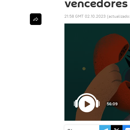
vencedores 
21:58 GMT 02.10.2023
(actualizado
56:09