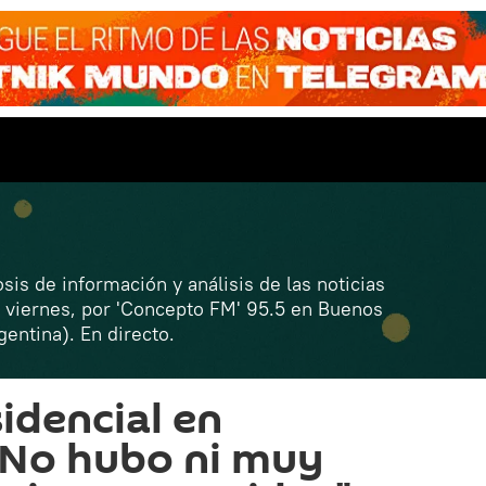
sis de información y análisis de las noticias
 viernes, por 'Concepto FM' 95.5 en Buenos
gentina). En directo.
idencial en
"No hubo ni muy