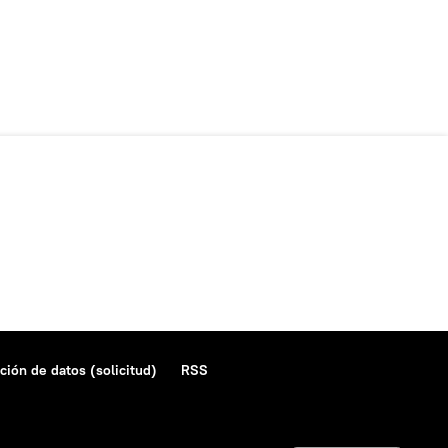
ción de datos (solicitud)
RSS