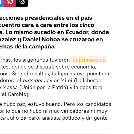
ecciones presidenciales en el país
cuentro cara a cara entre los cinco
ra. Lo mismo sucedió en Ecuador, donde
nzalez y Daniel Noboa se cruzaron en
temas de la campaña.
urnas, los argentinos tuvieron
el primero de 
ales, donde se discutió sobre economía,
os. Sin sobresaltos, la lupa estuvo puesta en
idores: el
outsider
Javier Milei (La Libertad
o Massa (Unión por la Patria) y la opositora
r el Cambio).
e hubo paz, estuvo bueno. Pero los candidatos
or lo que no hubo ni muy vencedores ni muy
eca
Julio Bárbaro, analista político y dirigente