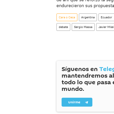
endurecieron sus propuesta
Cara o Ceca
Argentina
Ecuador
debate
Sergio Massa
Javier Milei
Síguenos en
Tele
mantendremos al
todo lo que pasa 
mundo.
Unirme