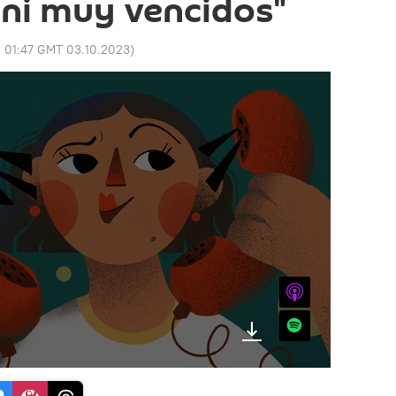
ni muy vencidos"
:
01:47 GMT 03.10.2023
)
iTunes
Spotify