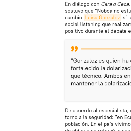
En diálogo con
Cara o Ceca
,
sostuvo que "Noboa no estuv
cambio
Luisa Gonzalez
sí c
social listening que realiz
positivo durante el debate e
"Gonzalez es quien ha 
fortalecido la dolariz
que técnico. Ambos en
mantener la dolarizació
De acuerdo al especialista, 
torno a la seguridad: "en E
población. En el país vivim
de ahí que se reforzó la se