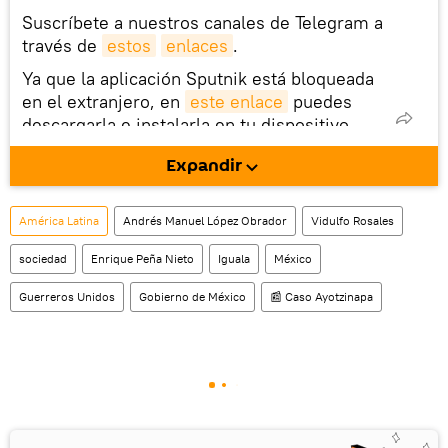
Suscríbete a nuestros canales de Telegram a
través de
estos
enlaces
.
Ya que la aplicación Sputnik está bloqueada
en el extranjero, en
este enlace
puedes
descargarla e instalarla en tu dispositivo
móvil (¡solo para Android!).
Expandir
También tenemos una cuenta
en la red 
social rusa VK
.
América Latina
Andrés Manuel López Obrador
Vidulfo Rosales
sociedad
Enrique Peña Nieto
Iguala
México
Guerreros Unidos
Gobierno de México
📰 Caso Ayotzinapa