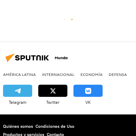
Mundo
AMÉRICA LATINA
INTERNACIONAL
ECONOMÍA
DEFENSA
M
Telegram
Twitter
VK
Quiénes somos
Condiciones de Uso
Productos y servicios
Contacto