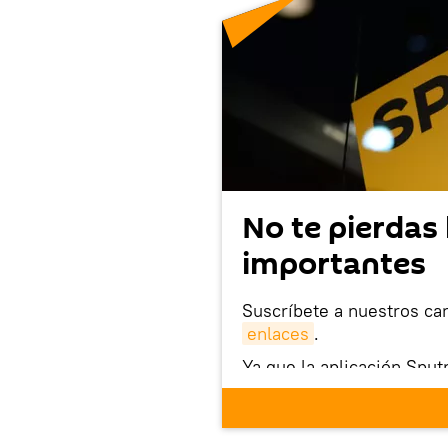
No te pierdas 
importantes
Suscríbete a nuestros ca
enlaces
.
Ya que la aplicación Sput
este enlace
puedes desca
móvil (¡solo para Android
También tenemos una cu