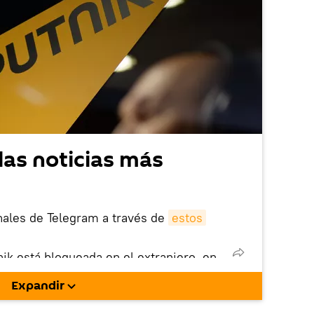
las noticias más
nales de Telegram a través de
estos
nik está bloqueada en el extranjero, en
rgarla e instalarla en tu dispositivo
Expandir
!).
enta
en la red social rusa VK
.