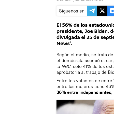
© AP Photo / Manuel Balce Ceneta
Síguenos en
El 56% de los estadouni
presidente, Joe Biden, 
divulgada el 25 de septi
News'.
Según el medio, se trata de
el demócrata asumió el car
la
NBC
, solo 41% de los es
aprobatoria al trabajo de Bi
Entre los votantes de entre 
entre las mujeres tiene 46%
36% entre independientes
,