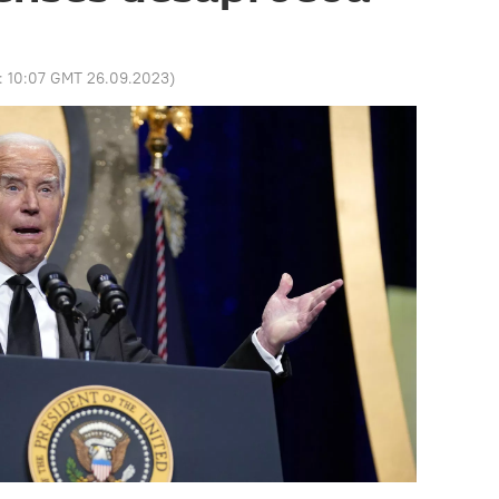
o:
10:07 GMT 26.09.2023
)