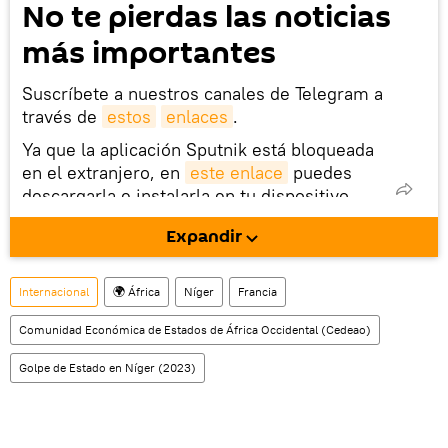
No te pierdas las noticias
más importantes
Suscríbete a nuestros canales de Telegram a
través de
estos
enlaces
.
Ya que la aplicación Sputnik está bloqueada
en el extranjero, en
este enlace
puedes
descargarla e instalarla en tu dispositivo
móvil (¡solo para Android!).
Expandir
También tenemos una cuenta
en la red 
social rusa VK
.
Internacional
🌍 África
Níger
Francia
Comunidad Económica de Estados de África Occidental (Cedeao)
Golpe de Estado en Níger (2023)