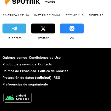
Mundo
AMÉRICA LATINA
INTERNACIONAL
ECONOMÍA
DEFENSA
M
Telegram
Twitter
VK
Quiénes somos
Condiciones de Uso
Productos y servicios
Contacto
Política de Privacidad
Politica de Cookies
Protección de datos (solicitud)
RSS
Preferencias de seguimiento