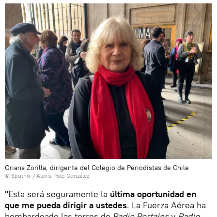
Oriana Zorilla, dirigente del Colegio de Periodistas de Chile
© Sputnik / Alexis Polo González
"Esta será seguramente la
última oportunidad en
que me pueda dirigir a ustedes
. La Fuerza Aérea ha
bombardeado las torres de
Radio Portales
y
Radio