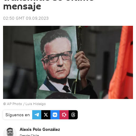
mensaje
02:50 GMT 09.09.2023
© AP Photo /
Luis Hidalgo
Síguenos en
Alexis Polo González
Desde Chile