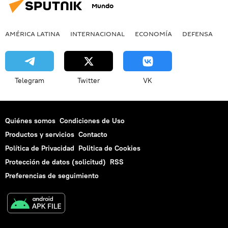
Mundo
AMÉRICA LATINA
INTERNACIONAL
ECONOMÍA
DEFENSA
M
Telegram
Twitter
VK
Quiénes somos
Condiciones de Uso
Productos y servicios
Contacto
Política de Privacidad
Politica de Cookies
Protección de datos (solicitud)
RSS
Preferencias de seguimiento