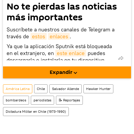
No te pierdas las noticias
más importantes
Suscríbete a nuestros canales de Telegram a
través de
estos
enlaces
.
Ya que la aplicación Sputnik está bloqueada
en el extranjero, en
este enlace
puedes
descargarla e instalarla en tu dispositivo
móvil (¡solo para Android!).
Expandir
También tenemos una cuenta
en la red 
social rusa VK
.
América Latina
Chile
Salvador Allende
Hawker Hunter
bombardeos
periodistas
📝 Reportajes
Dictadura Militar en Chile (1973-1990)