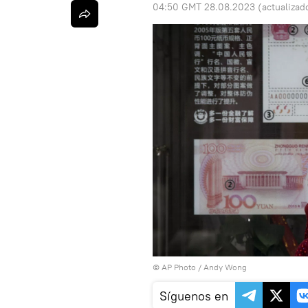
04:50 GMT 28.08.2023
(actualizad
© AP Photo / Andy Wong
Síguenos en