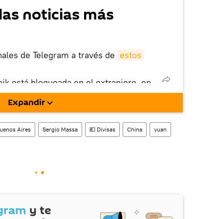
las noticias más
nales de Telegram a través de
estos
nik está bloqueada en el extranjero, en
rgarla e instalarla en tu dispositivo
Expandir
!).
enta
en la red social rusa VK
.
uenos Aires
Sergio Massa
💶 Divisas
China
yuan
gram
y te