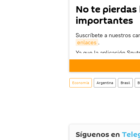
No te pierdas 
importantes
Suscríbete a nuestros ca
enlaces
.
Ya que la aplicación Sput
este enlace
puedes desca
móvil (¡solo para Android
También tenemos una cu
Economía
Argentina
Brasil
B
Síguenos en
Tele