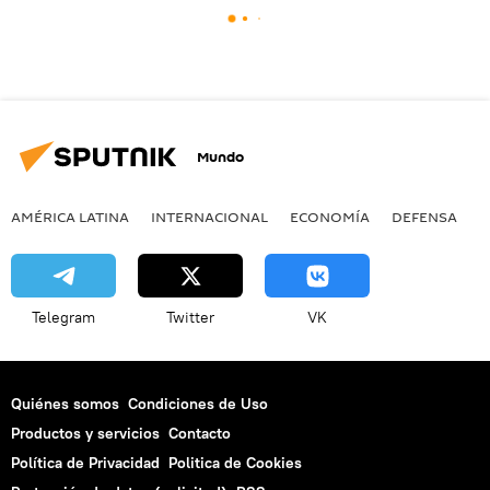
Mundo
AMÉRICA LATINA
INTERNACIONAL
ECONOMÍA
DEFENSA
M
Telegram
Twitter
VK
Quiénes somos
Condiciones de Uso
Productos y servicios
Contacto
Política de Privacidad
Politica de Cookies