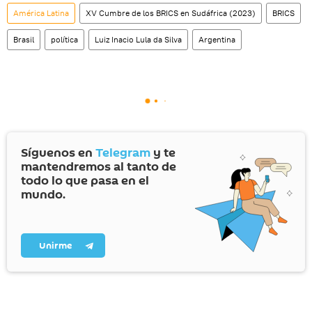
América Latina
XV Cumbre de los BRICS en Sudáfrica (2023)
BRICS
Brasil
política
Luiz Inacio Lula da Silva
Argentina
Síguenos en
Telegram
y te
mantendremos al tanto de
todo lo que pasa en el
mundo.
Unirme