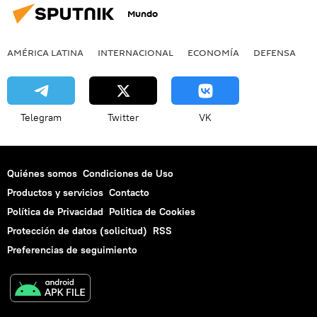
Mundo
AMÉRICA LATINA
INTERNACIONAL
ECONOMÍA
DEFENSA
M
Telegram
Twitter
VK
Quiénes somos
Condiciones de Uso
Productos y servicios
Contacto
Política de Privacidad
Politica de Cookies
Protección de datos (solicitud)
RSS
Preferencias de seguimiento