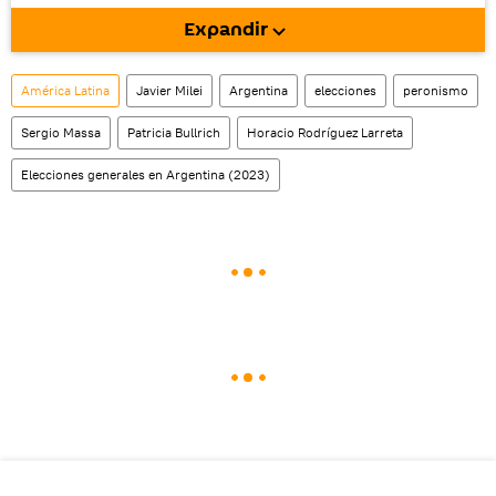
móvil (¡solo para Android!).
Expandir
También tenemos una cuenta
en la red 
social rusa VK
.
América Latina
Javier Milei
Argentina
elecciones
peronismo
Sergio Massa
Patricia Bullrich
Horacio Rodríguez Larreta
Elecciones generales en Argentina (2023)