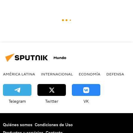
Mundo
AMÉRICA LATINA
INTERNACIONAL
ECONOMÍA
DEFENSA
M
Telegram
Twitter
VK
Quiénes somos
Condiciones de Uso
Productos y servicios
Contacto