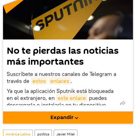
No te pierdas las noticias
más importantes
Suscríbete a nuestros canales de Telegram a
través de
estos
enlaces
.
Ya que la aplicación Sputnik está bloqueada
en el extranjero, en
este enlace
puedes
descargarla e instalarla en tu dispositivo
móvil (¡solo para Android!).
Expandir
También tenemos una cuenta
en la red 
social rusa VK
.
América Latina
política
Javier Milei