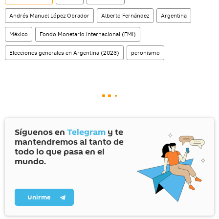
Andrés Manuel López Obrador
Alberto Fernández
Argentina
México
Fondo Monetario Internacional (FMI)
Elecciones generales en Argentina (2023)
peronismo
Síguenos en
Telegram
y te
mantendremos al tanto de
todo lo que pasa en el
mundo.
Unirme