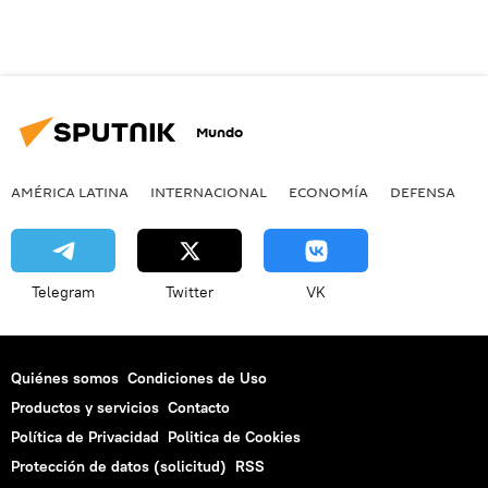
Mundo
AMÉRICA LATINA
INTERNACIONAL
ECONOMÍA
DEFENSA
M
Telegram
Twitter
VK
Quiénes somos
Condiciones de Uso
Productos y servicios
Contacto
Política de Privacidad
Politica de Cookies
Protección de datos (solicitud)
RSS