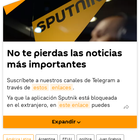
No te pierdas las noticias
más importantes
Suscríbete a nuestros canales de Telegram a
través de
estos
enlaces
.
Ya que la aplicación Sputnik está bloqueada
en el extranjero, en
este enlace
puedes
descargarla e instalarla en tu dispositivo
móvil (¡solo para Android!).
Expandir
También tenemos una cuenta
en la red 
social rusa VK
.
América Latina
Argentina
EEUU
política
Juan Grabois