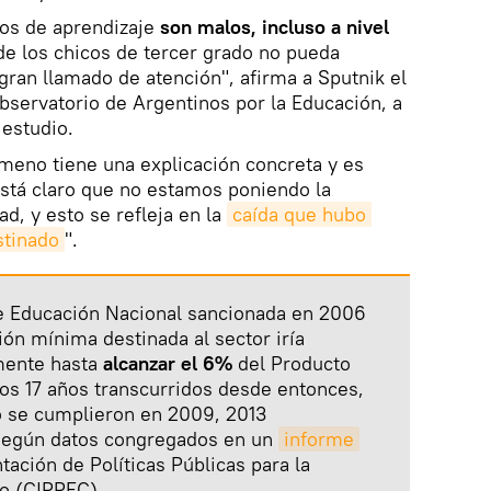
nos de aprendizaje
son malos, incluso a nivel
 de los chicos de tercer grado no pueda
ran llamado de atención", afirma a Sputnik el
Observatorio de Argentinos por la Educación, a
 estudio.
nómeno tiene una explicación concreta y es
Está claro que no estamos poniendo la
d, y esto se refleja en la
caída que hubo 
stinado
".
de Educación Nacional sancionada en 2006
ión mínima destinada al sector iría
mente hasta
alcanzar el 6%
del Producto
 los 17 años transcurridos desde entonces,
o se cumplieron en 2009, 2013
 según datos congregados en un
informe
ación de Políticas Públicas para la
to (CIPPEC).