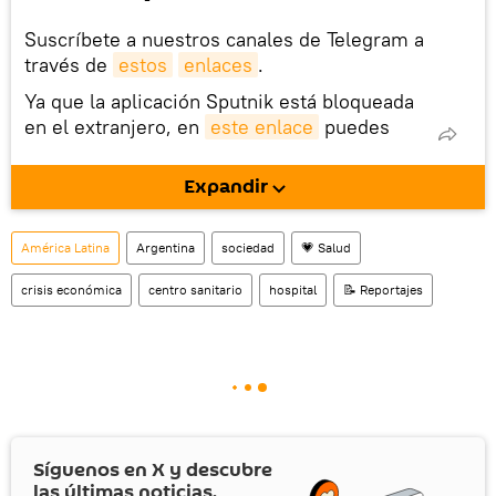
Suscríbete a nuestros canales de Telegram a
través de
estos
enlaces
.
Ya que la aplicación Sputnik está bloqueada
en el extranjero, en
este enlace
puedes
descargarla e instalarla en tu dispositivo
móvil (¡solo para Android!).
Expandir
También tenemos una cuenta
en la red 
social rusa VK
.
América Latina
Argentina
sociedad
💗 Salud
crisis económica
centro sanitario
hospital
📝 Reportajes
Síguenos en
X
y descubre
las últimas noticias.