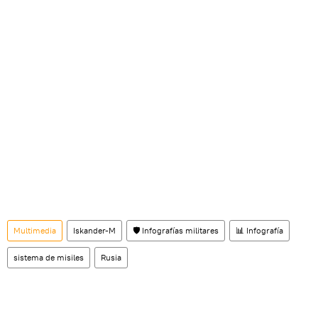
Multimedia
Iskander-M
🛡️ Infografías militares
📊 Infografía
sistema de misiles
Rusia