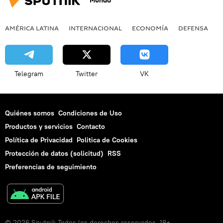
Mundo
AMÉRICA LATINA
INTERNACIONAL
ECONOMÍA
DEFENSA
M
Telegram
Twitter
VK
Quiénes somos
Condiciones de Uso
Productos y servicios
Contacto
Política de Privacidad
Politica de Cookies
Protección de datos (solicitud)
RSS
Preferencias de seguimiento
© 2026 Sputnik Todos los derechos reservados. 18+