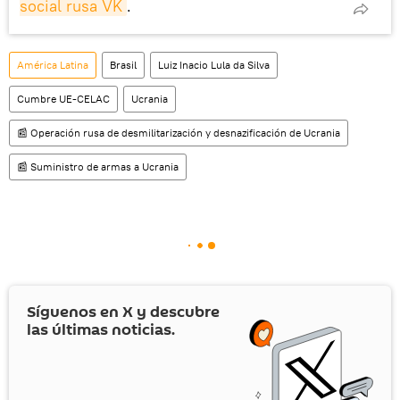
social rusa VK
.
América Latina
Brasil
Luiz Inacio Lula da Silva
Cumbre UE-CELAC
Ucrania
📰 Operación rusa de desmilitarización y desnazificación de Ucrania
📰 Suministro de armas a Ucrania
Síguenos en
X
y descubre
las últimas noticias.