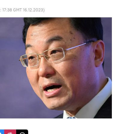
o:
17:38 GMT 16.12.2023
)