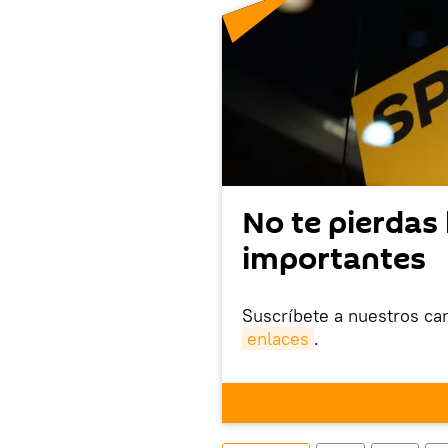
No te pierdas 
importantes
Suscríbete a nuestros ca
enlaces
.
Ya que la aplicación Sput
este enlace
puedes desca
móvil (¡solo para Android