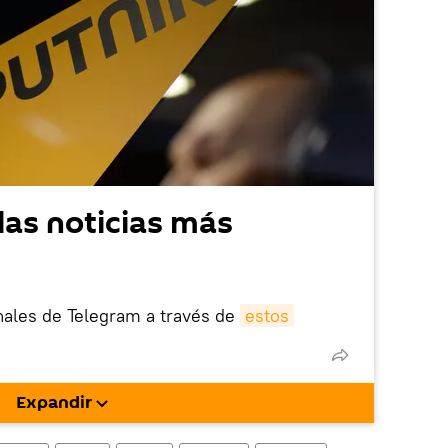
las noticias más
nales de Telegram a través de
estos
nik está bloqueada en el extranjero, en
rgarla e instalarla en tu dispositivo
Expandir
!).