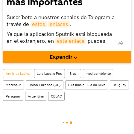
más importantes
Suscríbete a nuestros canales de Telegram a
través de
estos
enlaces
.
Ya que la aplicación Sputnik está bloqueada
en el extranjero, en
este enlace
puedes
descargarla e instalarla en tu dispositivo
móvil (¡solo para Android!).
Expandir
También tenemos una cuenta
en la red 
social rusa VK
.
América Latina
Luis Lacalle Pou
Brasil
medioambiente
Mercosur
Unión Europea (UE)
Luiz Inacio Lula da Silva
Uruguay
Paraguay
Argentina
CELAC