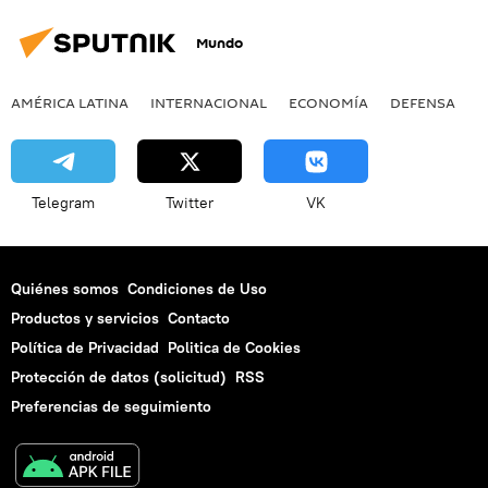
Mundo
AMÉRICA LATINA
INTERNACIONAL
ECONOMÍA
DEFENSA
M
Telegram
Twitter
VK
Quiénes somos
Condiciones de Uso
Productos y servicios
Contacto
Política de Privacidad
Politica de Cookies
Protección de datos (solicitud)
RSS
Preferencias de seguimiento