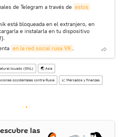
nales de Telegram a través de
estos
nik está bloqueada en el extranjero, en
rgarla e instalarla en tu dispositivo
!).
enta
en la red social rusa VK
.
atural licuado (GNL)
🌏 Asia
ciones occidentales contra Rusia
📈 Mercados y finanzas
escubre las