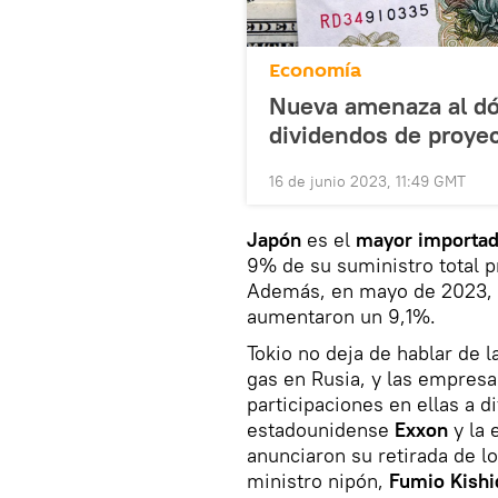
Economía
Nueva amenaza al dól
dividendos de proye
16 de junio 2023, 11:49 GMT
Japón
es el
mayor importado
9% de su suministro total p
Además, en mayo de 2023, l
aumentaron un 9,1%.
Tokio no deja de hablar de l
gas en Rusia, y las empres
participaciones en ellas a 
estadounidense
Exxon
y la 
anunciaron su retirada de l
ministro nipón,
Fumio Kishi