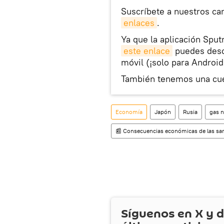
Suscríbete a nuestros ca
enlaces
.
Ya que la aplicación Sput
este enlace
puedes desca
móvil (¡solo para Android
También tenemos una cu
Economía
Japón
Rusia
gas n
📰 Consecuencias económicas de las san
Síguenos en
X
y d