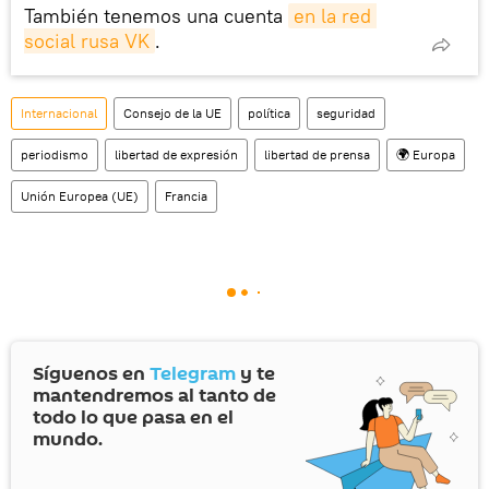
También tenemos una cuenta
en la red 
social rusa VK
.
Internacional
Consejo de la UE
política
seguridad
periodismo
libertad de expresión
libertad de prensa
🌍 Europa
Unión Europea (UE)
Francia
Síguenos en
Telegram
y te
mantendremos al tanto de
todo lo que pasa en el
mundo.