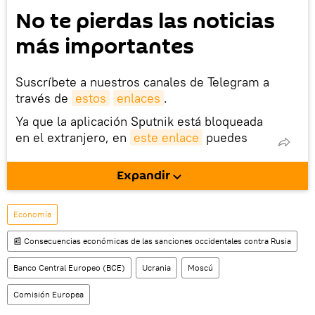
No te pierdas las noticias
más importantes
Suscríbete a nuestros canales de Telegram a
través de
estos
enlaces
.
Ya que la aplicación Sputnik está bloqueada
en el extranjero, en
este enlace
puedes
descargarla e instalarla en tu dispositivo
móvil (¡solo para Android!).
Expandir
También tenemos una cuenta
en la red 
social rusa VK
.
Economía
📰 Consecuencias económicas de las sanciones occidentales contra Rusia
Banco Central Europeo (BCE)
Ucrania
Moscú
Comisión Europea