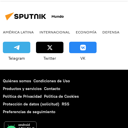
Mundo
AMÉRICA LATINA
INTERNACIONAL
ECONOMÍA
DEFENSA
M
Telegram
Twitter
VK
Quiénes somos
Condiciones de Uso
Productos y servicios
Contacto
Política de Privacidad
Politica de Cookies
Protección de datos (solicitud)
RSS
Preferencias de seguimiento