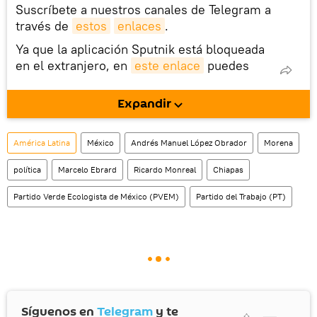
Suscríbete a nuestros canales de Telegram a
través de
estos
enlaces
.
Ya que la aplicación Sputnik está bloqueada
en el extranjero, en
este enlace
puedes
descargarla e instalarla en tu dispositivo
móvil (¡solo para Android!).
Expandir
También tenemos una cuenta
en la red 
social rusa VK
.
América Latina
México
Andrés Manuel López Obrador
Morena
política
Marcelo Ebrard
Ricardo Monreal
Chiapas
Partido Verde Ecologista de México (PVEM)
Partido del Trabajo (PT)
Síguenos en
Telegram
y te